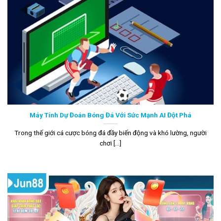
Jun88
là website chính thức của nhà cái Jun88 tại
Việt Nam, được thành lập vào năm 2024 dưới sự lãnh
đạo của Đỗ Hưng, người đảm nhiệm vai trò Tổng
Giám đốc Phát triển Khu vực Việt Nam. Sự thành lập
Máy Tính Dự Đoán Bóng Đá Với Sức Mạnh AI Đột Phá
và phát triển của website này được hỗ trợ mạnh mẽ
bởi đội ngũ Marketing Jun88, đảm bảo sự cố vấn
Trong thế giới cá cược bóng đá đầy biến động và khó lường, người
chơi [...]
chiến lược truyền thông chuyên nghiệp. Sứ mệnh của
Jun88 là cung cấp các thông tin hữu ích và cập nhật
nhất về nhà cái Jun88 đến cộng đồng cược thủ. Đồng
thời, website này cũng đóng vai trò quan trọng trong
việc quảng bá thương hiệu Jun88, mang đến những
trải nghiệm cá cược chất lượng cho những ai đam mê
bộ môn này tại Việt Nam. Với mục tiêu đầy tham