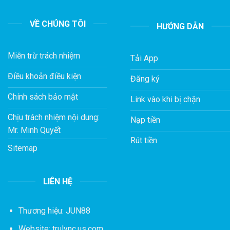
Nạp tiền Jun88 bằng ví điện tử Viettel Pay hoặc
Momopay là phương thức tiện lợi và nhanh chóng.
VỀ CHÚNG TÔI
HƯỚNG DẪN
Miễn trừ trách nhiệm
Tải App
Điều khoản điều kiện
Đăng ký
Chính sách bảo mật
Link vào khi bị chặn
Chịu trách nhiệm nội dung:
Nạp tiền
Mr. Minh Quyết
Rút tiền
Sitemap
LIÊN HỆ
7/ Một số lưu ý khi thực hiện rút tiền bạn
cần nắm
Thương hiệu: JUN88
Hạn mức rút tiền
Website:
trulync.us.com