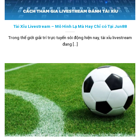
mình không thể liệt kê hết, anh em hãy đăng ký và trải
nghiệm thêm nhé
5/ Nhà cái Jun88 có an toàn bảo mật
Tài Xỉu Livestream – Mô Hình Lạ Mà Hay Chỉ có Tại Jun88
không?
Trong thế giới giải trí trực tuyến sôi động hiện nay, tài xỉu livestream
Nhà cái Jun88 nổi bật không chỉ bởi các dịch vụ cá
đang [...]
cược đa dạng và hấp dẫn, mà còn bởi cam kết mạnh
mẽ về an toàn và bảo mật cho người chơi. Đây là một
trong những yếu tố then chốt giúp Jun88 xây dựng và
duy trì lòng tin từ cộng đồng người chơi trong suốt
nhiều năm qua. Trước hết, Jun88 hoạt động dưới sự
cấp phép của Isle of Man (IOM), một trong những cơ
quan quản lý hàng đầu thế giới trong lĩnh vực cá cược
trực tuyến. Giấy phép này không chỉ là minh chứng
cho sự hợp pháp của Jun88, mà còn đảm bảo rằng
mọi hoạt động của nhà cái đều tuân thủ các quy định
nghiêm ngặt về an toàn và bảo mật. Người chơi có thể
yên tâm rằng các giao dịch tài chính và thông tin cá