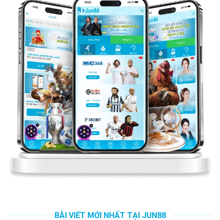
lượng dịch vụ. Nhà cái này luôn chú trọng đến việc
mang lại trải nghiệm tốt nhất cho người chơi, từ giao
diện website thân thiện và dễ sử dụng, đến việc cung
cấp đa dạng các loại hình cá cược hấp dẫn. Đồng
thời, Jun88 cũng nhận được nhiều danh hiệu cao quý
trong ngành cá cược như Asian Live Gaming Operator
và Asian Operator, minh chứng cho chất lượng và uy
tín của mình.
2/ Nhà cái Jun88 có nhiều người quan
tâm không?
Nhà cái Jun 88 đã thu hút được sự quan tâm rất lớn từ
người chơi, đặc biệt là trong thị trường châu Á. Kể từ
khi thành lập vào năm 2006 và mở rộng sang Việt
Nam vào năm 2010, Jun88 đã không ngừng phát triển
và cải tiến dịch vụ, trở thành một trong những điểm
đến hàng đầu cho những ai đam mê cá cược trực
tuyến.
BÀI VIẾT MỚI NHẤT TẠI JUN88