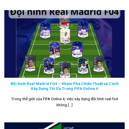
Theo thống kê, Jun 88 hiện có hơn 2 triệu người chơi
đăng ký, với hơn 500.000 người chơi thường xuyên
hàng tháng. Sự gia tăng nhanh chóng về số lượng
người chơi cho thấy sự hấp dẫn và uy tín của Jun88
Đội hình Real Madrid FO4 – Khám Phá Chiến Thuật và Cách
trong lĩnh vực này. Trang web của Jun88 cũng ghi
Xây Dựng Tối Ưu Trong FIFA Online 4
nhận hàng triệu lượt truy cập hàng tháng, với thời gian
Trong thế giới của FIFA Online 4, việc xây dựng đội hình real fo4
trung bình mỗi phiên truy cập là 15 phút, chứng tỏ
không [...]
người chơi rất quan tâm và gắn bó với các dịch vụ của
nhà cái.
3/ Về website Jun88.earth