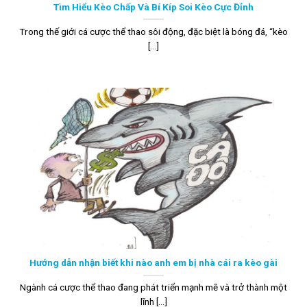
nhân của họ luôn được bảo vệ ở mức cao nhất. Jun88
Tìm Hiểu Kèo Chấp Và Bí Kíp Soi Kèo Cực Đỉnh
cũng sử dụng các công nghệ bảo mật tiên tiến nhất
Trong thế giới cá cược thể thao sôi động, đặc biệt là bóng đá, “kèo
hiện nay để bảo vệ dữ liệu của người chơi. Hệ thống
[...]
mã hóa SSL (Secure Socket Layer) được áp dụng để
đảm bảo rằng mọi thông tin truyền tải giữa người chơi
và nhà cái đều được mã hóa, tránh khỏi sự truy cập
trái phép. Điều này giúp ngăn chặn các nguy cơ mất
mát dữ liệu và bảo vệ quyền riêng tư của người
chơi.Ngoài ra, Jun88 còn có một đội ngũ chuyên gia
an ninh mạng luôn giám sát và cập nhật các biện pháp
bảo mật để đối phó với các mối đe dọa tiềm ẩn. Đội
ngũ này thường xuyên thực hiện các cuộc kiểm tra và
đánh giá hệ thống bảo mật, đảm bảo rằng mọi lỗ
hổng đều được phát hiện và khắc phục kịp thời. Điều
này không chỉ giúp bảo vệ dữ liệu của người chơi mà
còn nâng cao độ tin cậy và uy tín của Jun88 trên thị
Hướng dẫn nhận biết khi nào anh em bị nhà cái ra kèo gài
trường. Bên cạnh đó, Jun88 còn cam kết thực hiện
Ngành cá cược thể thao đang phát triển mạnh mẽ và trở thành một
chính sách bảo mật nghiêm ngặt đối với thông tin cá
lĩnh [...]