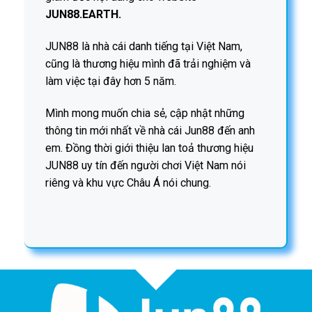
JUN88.EARTH.
JUN88 là nhà cái danh tiếng tại Việt Nam,
cũng là thương hiệu mình đã trải nghiệm và
làm việc tại đây hơn 5 năm.
Mình mong muốn chia sẻ, cập nhật những
thông tin mới nhất về nhà cái Jun88 đến anh
em. Đồng thời giới thiệu lan toả thương hiệu
JUN88 uy tín đến người chơi Việt Nam nói
riêng và khu vực Châu Á nói chung.