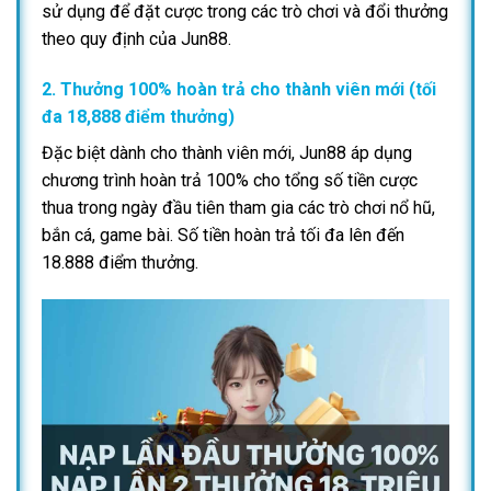
sử dụng để đặt cược trong các trò chơi và đổi thưởng
theo quy định của Jun88.
2. Thưởng 100% hoàn trả cho thành viên mới (tối
đa 18,888 điểm thưởng)
Đặc biệt dành cho thành viên mới, Jun88 áp dụng
chương trình hoàn trả 100% cho tổng số tiền cược
thua trong ngày đầu tiên tham gia các trò chơi nổ hũ,
bắn cá, game bài. Số tiền hoàn trả tối đa lên đến
18.888 điểm thưởng.