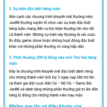
2. Sự kiện đặc biệt hàng tuần
Bên cạnh các chương trình khuyến mãi thường niên,
Jun88 thường xuyên tổ chức các sự kiện đặc biệt
hàng tuần, mang đến cơ hội nhận thưởng lớn cho tất
cả thành viên. Những sự kiện này thường là các cuộc
thi đấu, game show hoặc những hoạt động đặc biệt
khác với những phần thưởng vô cùng hấp dẫn.
3. Phát thưởng 200 tỷ đồng vào mỗi Thứ Hai hàng
tuần
Đây là chương trình khuyến mãi đặc biệt dành riêng
cho những thành viên tích lũy 3 ngày nạp tiền trở lên
và tham gia đặt cược Bắn Cá – Nổ Hũ – Game Bài.
Jun88 sẽ dành tặng những phần thưởng giá trị lên đến
hàng tỷ đồng cho những thành viên may mắn.
Những quy tắc và điều khoản của