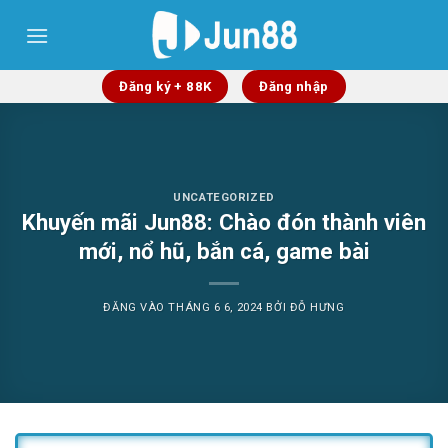
Bỏ
qua
nội
dung
Đăng ký + 88K
Đăng nhập
UNCATEGORIZED
Khuyến mãi Jun88: Chào đón thành viên
mới, nổ hũ, bắn cá, game bài
ĐĂNG VÀO
THÁNG 6 6, 2024
BỞI
ĐỖ HƯNG