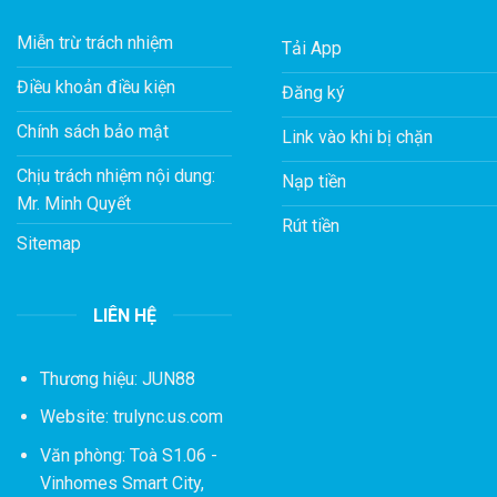
Miễn trừ trách nhiệm
Tải App
Điều khoản điều kiện
Đăng ký
Chính sách bảo mật
Link vào khi bị chặn
Chịu trách nhiệm nội dung:
Nạp tiền
Mr. Minh Quyết
Rút tiền
Sitemap
LIÊN HỆ
Thương hiệu: JUN88
Website:
trulync.us.com
Văn phòng: Toà S1.06 -
Vinhomes Smart City,