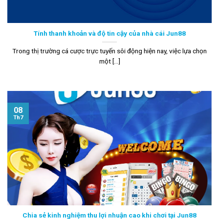
Tính thanh khoản và độ tin cậy của nhà cái Jun88
Trong thị trường cá cược trực tuyến sôi động hiện nay, việc lựa chọn
một [...]
08
Th7
Chia sẻ kinh nghiệm thu lợi nhuận cao khi chơi tại Jun88