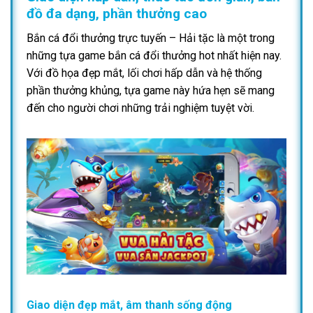
đồ đa dạng, phần thưởng cao
Bắn cá đổi thưởng trực tuyến – Hải tặc là một trong
những tựa game bắn cá đổi thưởng hot nhất hiện nay.
Với đồ họa đẹp mắt, lối chơi hấp dẫn và hệ thống
phần thưởng khủng, tựa game này hứa hẹn sẽ mang
đến cho người chơi những trải nghiệm tuyệt vời.
Giao diện đẹp mắt, âm thanh sống động