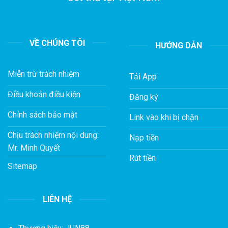
VỀ CHÚNG TÔI
HƯỚNG DẪN
Miễn trừ trách nhiệm
Tải App
Điều khoản điều kiện
Đăng ký
Chính sách bảo mật
Link vào khi bị chặn
Chịu trách nhiệm nội dung:
Nạp tiền
Mr. Minh Quyết
Rút tiền
Sitemap
LIÊN HỆ