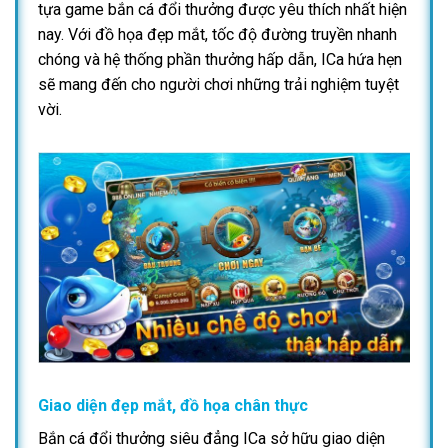
tựa game bắn cá đổi thưởng được yêu thích nhất hiện
nay. Với đồ họa đẹp mắt, tốc độ đường truyền nhanh
chóng và hệ thống phần thưởng hấp dẫn, ICa hứa hẹn
sẽ mang đến cho người chơi những trải nghiệm tuyệt
vời.
Giao diện đẹp mắt, đồ họa chân thực
Bắn cá đổi thưởng siêu đẳng ICa sở hữu giao diện