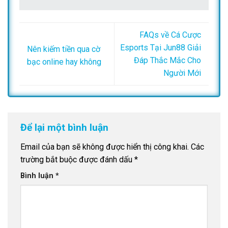
FAQs về Cá Cược
Esports Tại Jun88 Giải
Nên kiếm tiền qua cờ
Đáp Thắc Mắc Cho
bạc online hay không
Người Mới
Để lại một bình luận
Email của bạn sẽ không được hiển thị công khai.
Các
trường bắt buộc được đánh dấu
*
Bình luận
*