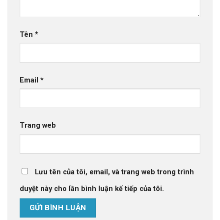
Tên
*
Email
*
Trang web
Lưu tên của tôi, email, và trang web trong trình
duyệt này cho lần bình luận kế tiếp của tôi.