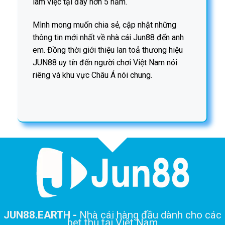
làm việc tại đây hơn 5 năm.
Mình mong muốn chia sẻ, cập nhật những
thông tin mới nhất về nhà cái Jun88 đến anh
em. Đồng thời giới thiệu lan toả thương hiệu
JUN88 uy tín đến người chơi Việt Nam nói
riêng và khu vực Châu Á nói chung.
JUN88.EARTH -
Nhà cái hàng đầu dành cho các
bet thủ tại Việt Nam