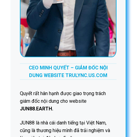
CEO MINH QUYẾT – GIÁM ĐỐC NỘI
DUNG WEBSITE TRULYNC.US.COM
Quyết rất hân hạnh được giao trọng trách
giám đốc nội dung cho website
JUN88.EARTH.
JUN88 là nhà cái danh tiếng tại Việt Nam,
cũng là thương hiệu mình đã trải nghiệm và