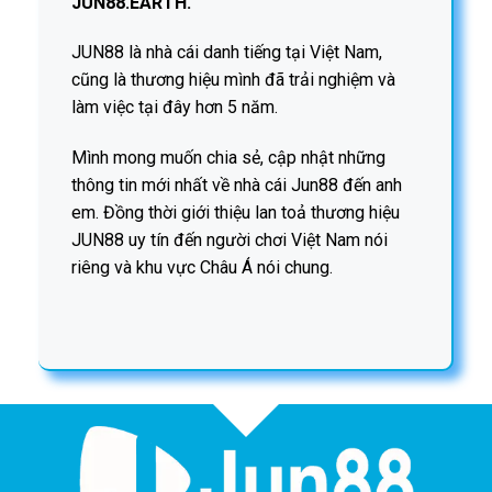
JUN88.EARTH.
JUN88 là nhà cái danh tiếng tại Việt Nam,
cũng là thương hiệu mình đã trải nghiệm và
làm việc tại đây hơn 5 năm.
Mình mong muốn chia sẻ, cập nhật những
thông tin mới nhất về nhà cái Jun88 đến anh
em. Đồng thời giới thiệu lan toả thương hiệu
JUN88 uy tín đến người chơi Việt Nam nói
riêng và khu vực Châu Á nói chung.