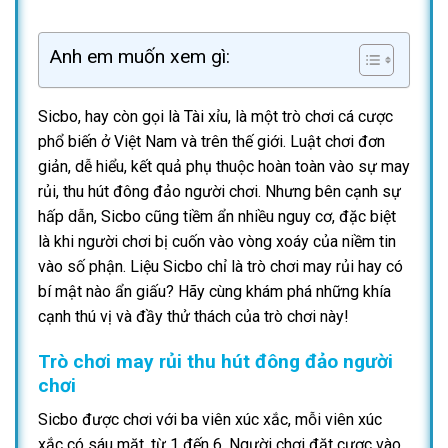
Anh em muốn xem gì:
Sicbo, hay còn gọi là Tài xỉu, là một trò chơi cá cược
phổ biến ở Việt Nam và trên thế giới. Luật chơi đơn
giản, dễ hiểu, kết quả phụ thuộc hoàn toàn vào sự may
rủi, thu hút đông đảo người chơi. Nhưng bên cạnh sự
hấp dẫn, Sicbo cũng tiềm ẩn nhiều nguy cơ, đặc biệt
là khi người chơi bị cuốn vào vòng xoáy của niềm tin
vào số phận. Liệu Sicbo chỉ là trò chơi may rủi hay có
bí mật nào ẩn giấu? Hãy cùng khám phá những khía
cạnh thú vị và đầy thử thách của trò chơi này!
Trò chơi may rủi thu hút đông đảo người
chơi
Sicbo được chơi với ba viên xúc xắc, mỗi viên xúc
xắc có sáu mặt, từ 1 đến 6. Người chơi đặt cược vào