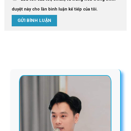
duyệt này cho lần bình luận kế tiếp của tôi.