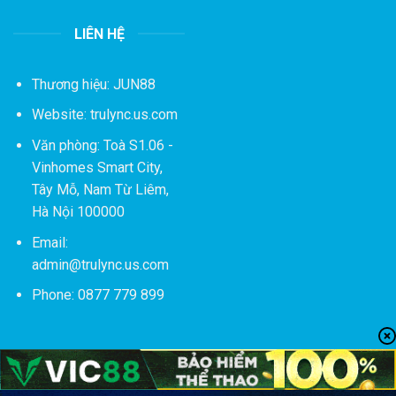
LIÊN HỆ
Thương hiệu: JUN88
Website:
trulync.us.com
Văn phòng: Toà S1.06 -
Vinhomes Smart City,
Tây Mỗ, Nam Từ Liêm,
Hà Nội 100000
Email:
admin@trulync.us.com
Phone: 0877 779 899
Copyright 2026 ©
Toàn bộ bản quyền thuộc Jun88.earth
-
©