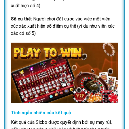
xuất hiện số 4).
Số cụ thể:
Người chơi đặt cược vào việc một viên
xúc xắc xuất hiện số điểm cụ thể (ví dụ như viên xúc
xắc có số 5).
Tính ngẫu nhiên của kết quả
Kết quả của Sicbo được quyết định bởi sự may rủi,