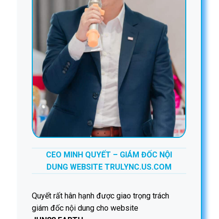
CEO MINH QUYẾT – GIÁM ĐỐC NỘI
DUNG WEBSITE TRULYNC.US.COM
Quyết rất hân hạnh được giao trọng trách
giám đốc nội dung cho website