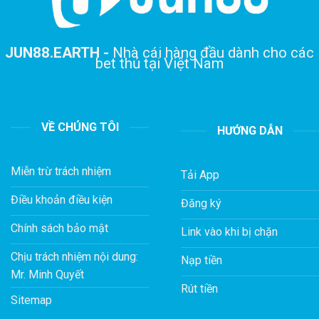
JUN88.EARTH -
Nhà cái hàng đầu dành cho các
bet thủ tại Việt Nam
VỀ CHÚNG TÔI
HƯỚNG DẪN
Miễn trừ trách nhiệm
Tải App
Điều khoản điều kiện
Đăng ký
Chính sách bảo mật
Link vào khi bị chặn
Chịu trách nhiệm nội dung:
Nạp tiền
Mr. Minh Quyết
Rút tiền
Sitemap