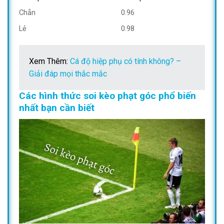
Chẵn
0.96
Lẻ
0.98
Xem Thêm:
Cá độ hiệp phụ có tính không? –
Giải đáp mọi thắc mắc
Các hình thức soi kèo phạt góc phổ biến
nhất bạn cần biết