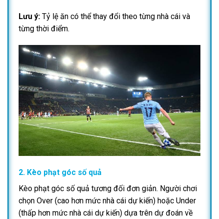
Lưu ý:
Tỷ lệ ăn có thể thay đổi theo từng nhà cái và
từng thời điểm.
2. Kèo phạt góc số quả
Kèo phạt góc số quả tương đối đơn giản. Người chơi
chọn Over (cao hơn mức nhà cái dự kiến) hoặc Under
(thấp hơn mức nhà cái dự kiến) dựa trên dự đoán về