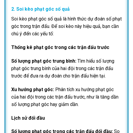
2. Soi kèo phạt góc số quả
Soi kèo phạt góc số quả là hình thức dự đoán số phạt
góc trong trận đấu. Để soi kèo này hiệu quả, bạn cần
chú ý đến các yếu tố:
Thống kê phạt góc trong các trận đấu trước
Số lượng phạt góc trung bình:
Tìm hiểu số lượng
phạt góc trung bình của hai đội trong các trận đấu
trước để đưa ra dự đoán cho trận đấu hiện tại.
Xu hướng phạt góc:
Phân tích xu hướng phạt góc
của hai đội trong các trận đấu trước, như là tăng dần
số lượng phạt góc hay giảm dần.
Lịch sử đối đầu
Số lượng phạt góc trong các trận đấu đối đầu:
So