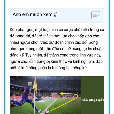
Anh em muốn xem gì:
Kèo phạt góc, một loại hình cá cược phổ biến trong cá
độ bóng đá, đã trở thành một lựa chọn hấp dẫn cho
nhiều người chơi. Việc dự đoán chính xác số lượng
phạt góc trong một trận đấu có thể mang lại lợi nhuận
đáng kể. Tuy nhiên, để thành công trong lĩnh vực này,
người chơi cần trang bị kiến thức và kinh nghiệm, đặc
biệt là khả năng phân tích thông tin thống kê.