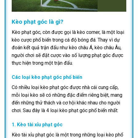
Kèo phạt góc là gì?
Kèo phạt góc, còn được gọi là kèo corner, là một loại
kèo cược phổ biến trong cá độ bóng đá. Thay vì dự
đoán kết quả trận đấu như kèo châu Á, kèo châu Âu,
người chơi sẽ đặt cược vào số lượng phạt góc được
thực hiện trong một trận đấu.
Các loại kèo phạt góc phổ biến
Có nhiều loại kèo phạt góc được nhà cái cung cấp,
mỗi loại kèo sẽ có những đặc điểm riêng biệt, mang
đến những thử thách và cơ hội khác nhau cho người
chơi. Sau đây là 4 loại kèo phạt góc phổ biến nhất:
1. Kèo tài xỉu phạt góc
Kèo tài xỉu phạt góc là một trong những loại kèo phổ