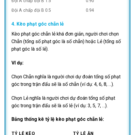
Đội A chấp đội B 1.5
0.90
Đội A chấp đội B 0.5
0.94
4. Kèo phạt góc chẵn lẻ
Kèo phạt góc chẵn lẻ khá đơn giản, người chơi chọn
Chẵn (tổng số phạt góc là số chẵn) hoặc Lẻ (tổng số
phạt góc là số lẻ).
Ví dụ:
Chọn Chẵn nghĩa là người chơi dự đoán tổng số phạt
góc trong trận đấu sẽ là số chẵn (ví dụ: 4, 6, 8, …).
Chọn Lẻ nghĩa là người chơi dự đoán tổng số phạt
góc trong trận đấu sẽ là số lẻ (ví dụ: 3, 5, 7, …).
Bảng thống kê tỷ lệ kèo phạt góc chẵn lẻ:
TỶ LỆ KÈO
TỶ LỆ ĂN