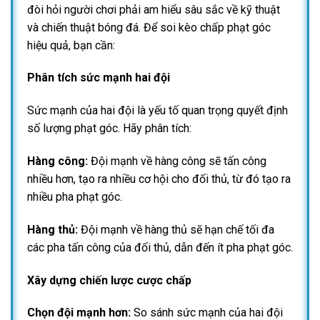
đòi hỏi người chơi phải am hiểu sâu sắc về kỹ thuật
và chiến thuật bóng đá. Để soi kèo chấp phạt góc
hiệu quả, bạn cần:
Phân tích sức mạnh hai đội
Sức mạnh của hai đội là yếu tố quan trọng quyết định
số lượng phạt góc. Hãy phân tích:
Hàng công:
Đội mạnh về hàng công sẽ tấn công
nhiều hơn, tạo ra nhiều cơ hội cho đối thủ, từ đó tạo ra
nhiều pha phạt góc.
Hàng thủ:
Đội mạnh về hàng thủ sẽ hạn chế tối đa
các pha tấn công của đối thủ, dẫn đến ít pha phạt góc.
Xây dựng chiến lược cược chấp
Chọn đội mạnh hơn:
So sánh sức mạnh của hai đội