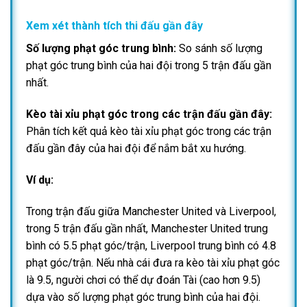
Xem xét thành tích thi đấu gần đây
Số lượng phạt góc trung bình:
So sánh số lượng
phạt góc trung bình của hai đội trong 5 trận đấu gần
nhất.
Kèo tài xỉu phạt góc trong các trận đấu gần đây:
Phân tích kết quả kèo tài xỉu phạt góc trong các trận
đấu gần đây của hai đội để nắm bắt xu hướng.
Ví dụ:
Trong trận đấu giữa Manchester United và Liverpool,
trong 5 trận đấu gần nhất, Manchester United trung
bình có 5.5 phạt góc/trận, Liverpool trung bình có 4.8
phạt góc/trận. Nếu nhà cái đưa ra kèo tài xỉu phạt góc
là 9.5, người chơi có thể dự đoán Tài (cao hơn 9.5)
dựa vào số lượng phạt góc trung bình của hai đội.