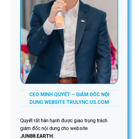
CEO MINH QUYẾT – GIÁM ĐỐC NỘI
DUNG WEBSITE TRULYNC.US.COM
Quyết rất hân hạnh được giao trọng trách
giám đốc nội dung cho website
JUN88.EARTH.