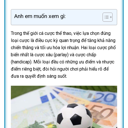
Anh em muốn xem gì:
Trong thế giới cá cược thể thao, việc lựa chọn đúng
loại cược là điều cực kỳ quan trọng để tăng khả năng
chiến thắng và tối ưu hóa lợi nhuận. Hai loại cược phổ
biến nhất là cược xâu (parlay) và cược chấp
(handicap). Mỗi loại đều có những ưu điểm và nhược
điểm riêng biệt, đòi hỏi người chơi phải hiểu rõ để
đưa ra quyết định sáng suốt.