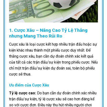
1. Cược Xâu – Nâng Cao Tỷ Lệ Thắng
nhưng Mang Theo Rủi Ro
Cược xâu là loại cược kết hợp nhiều trận đấu hoặc sự
kiện khác nhau thành một phiếu cược duy nhất. Để
thắng cược xâu, bạn cần dự đoán chính xác kết quả
của tất cả các trận đấu/sự kiện trong phiếu cược. Nếu
chỉ một trận đấu/sự kiện dự đoán sai, toàn bộ phiếu
cược sẽ thua.
Ưu điểm của Cược Xâu
Tỷ lệ cược cao:
Do bạn cần dự đoán chính xác nhiều
trận đấu/sự kiện, tỷ lệ cược xâu sẽ cao hơn đáng kể
so với cược đơn. Điều này thu hút nhiều người chơi