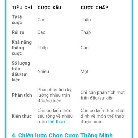
TIÊU CHÍ
CƯỢC XÂU
CƯỢC CHẤP
Tỷ lệ
Cao
Thấp
cược
Rủi ro
Cao
Thấp
Khả năng
thắng
Thấp
Cao
cược
Số lượng
trận
Nhiều
Một
đấu/sự
kiện
Phải phân tích kỹ
Chỉ cần phân tích một
Phân tích
lưỡng nhiều trận
trận đấu/sự kiện
đấu/sự kiện
Cần có kiến thức
Cần có kiến thức nhất
Kiến thức
sâu rộng về nhiều
định về môn thể thao
môn
thể thao
được cược
4. Chiến lược Chọn Cược Thông Minh