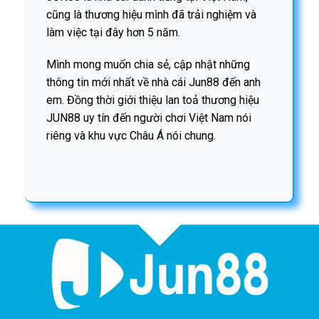
cũng là thương hiệu mình đã trải nghiệm và
làm việc tại đây hơn 5 năm.
Mình mong muốn chia sẻ, cập nhật những
thông tin mới nhất về nhà cái Jun88 đến anh
em. Đồng thời giới thiệu lan toả thương hiệu
JUN88 uy tín đến người chơi Việt Nam nói
riêng và khu vực Châu Á nói chung.