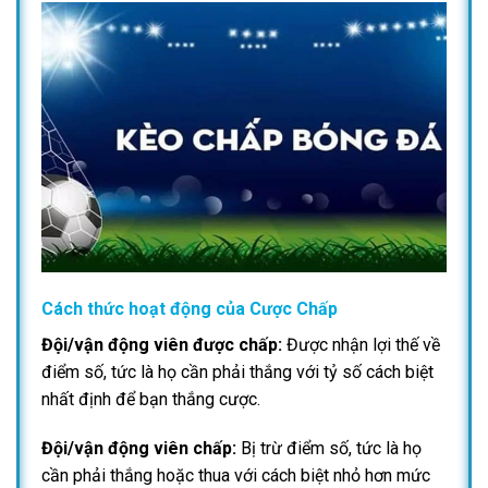
Cách thức hoạt động của Cược Chấp
Đội/vận động viên được chấp:
Được nhận lợi thế về
điểm số, tức là họ cần phải thắng với tỷ số cách biệt
nhất định để bạn thắng cược.
Đội/vận động viên chấp:
Bị trừ điểm số, tức là họ
cần phải thắng hoặc thua với cách biệt nhỏ hơn mức