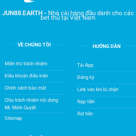
JUN88.EARTH -
Nhà cái hàng đầu dành cho các
bet thủ tại Việt Nam
VỀ CHÚNG TÔI
HƯỚNG DẪN
Miễn trừ trách nhiệm
Tải App
Điều khoản điều kiện
Đăng ký
Chính sách bảo mật
Link vào khi bị chặn
Chịu trách nhiệm nội dung:
Nạp tiền
Mr. Minh Quyết
Rút tiền
Sitemap