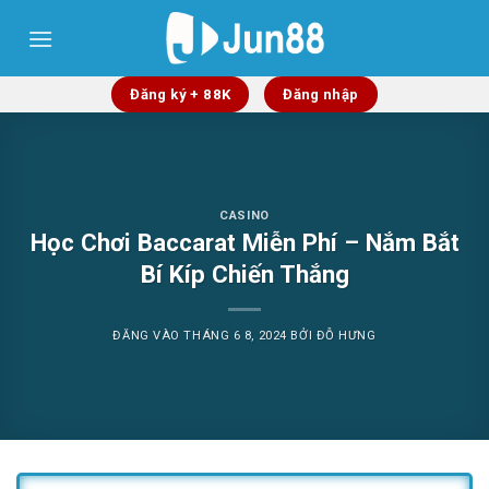
Bỏ
qua
nội
dung
Đăng ký + 88K
Đăng nhập
CASINO
Học Chơi Baccarat Miễn Phí – Nắm Bắt
Bí Kíp Chiến Thắng
ĐĂNG VÀO
THÁNG 6 8, 2024
BỞI
ĐỖ HƯNG