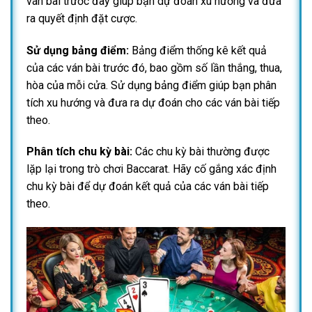
ván bài trước đây giúp bạn dự đoán xu hướng và đưa
ra quyết định đặt cược.
Sử dụng bảng điểm:
Bảng điểm thống kê kết quả
của các ván bài trước đó, bao gồm số lần thắng, thua,
hòa của mỗi cửa. Sử dụng bảng điểm giúp bạn phân
tích xu hướng và đưa ra dự đoán cho các ván bài tiếp
theo.
Phân tích chu kỳ bài:
Các chu kỳ bài thường được
lặp lại trong trò chơi Baccarat. Hãy cố gắng xác định
chu kỳ bài để dự đoán kết quả của các ván bài tiếp
theo.