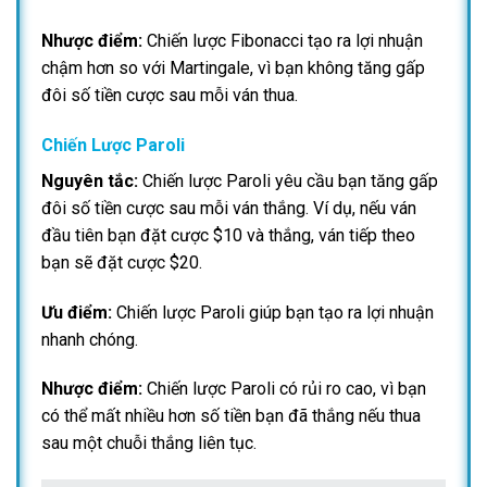
Nhược điểm:
Chiến lược Fibonacci tạo ra lợi nhuận
chậm hơn so với Martingale, vì bạn không tăng gấp
đôi số tiền cược sau mỗi ván thua.
Chiến Lược Paroli
Nguyên tắc:
Chiến lược Paroli yêu cầu bạn tăng gấp
đôi số tiền cược sau mỗi ván thắng. Ví dụ, nếu ván
đầu tiên bạn đặt cược $10 và thắng, ván tiếp theo
bạn sẽ đặt cược $20.
Ưu điểm:
Chiến lược Paroli giúp bạn tạo ra lợi nhuận
nhanh chóng.
Nhược điểm:
Chiến lược Paroli có rủi ro cao, vì bạn
có thể mất nhiều hơn số tiền bạn đã thắng nếu thua
sau một chuỗi thắng liên tục.