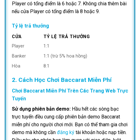
Player có tổng điểm là 6 hoặc 7. Không chia thêm bài
nếu cửa Player có tổng điểm là 8 hoặc 9.
Tỷ lệ trả thưởng
CỬA
TỶ LỆ TRẢ THƯỞNG
Player
1:1
Banker
1:1 (trừ 5% hoa hồng)
Hòa
8:1
2. Cách Học Chơi Baccarat Miễn Phí
Chơi Baccarat Miễn Phí Trên Các Trang Web Trực
Tuyến
Sử dụng phiên bản demo:
Hầu hết các sòng bạc
trực tuyến đều cung cấp phiên bản demo Baccarat
miễn phí cho người chơi mới. Bạn có thể tham gia chơi
demo mà không cần
đăng ký
tài khoản hoặc nạp tiền.