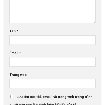
Tên
*
Email
*
Trang web
Lưu tên của tôi, email, và trang web trong trình
duyệt này cho lần bình luận kế tiếp của tôi.