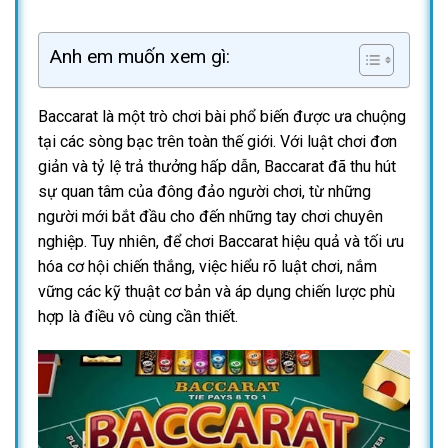
Anh em muốn xem gì:
Baccarat là một trò chơi bài phổ biến được ưa chuộng
tại các sòng bạc trên toàn thế giới. Với luật chơi đơn
giản và tỷ lệ trả thưởng hấp dẫn, Baccarat đã thu hút
sự quan tâm của đông đảo người chơi, từ những
người mới bắt đầu cho đến những tay chơi chuyên
nghiệp. Tuy nhiên, để chơi Baccarat hiệu quả và tối ưu
hóa cơ hội chiến thắng, việc hiểu rõ luật chơi, nắm
vững các kỹ thuật cơ bản và áp dụng chiến lược phù
hợp là điều vô cùng cần thiết.