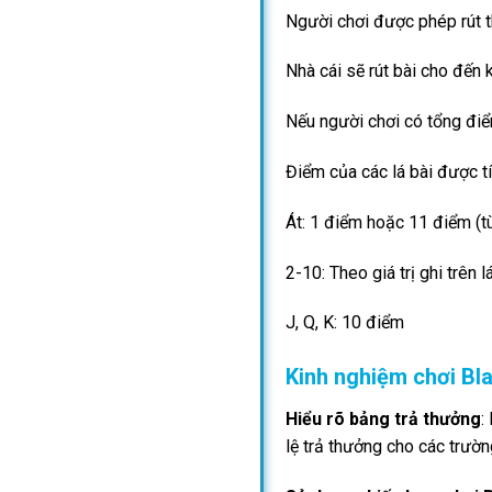
Người chơi được phép rút t
Nhà cái sẽ rút bài cho đến
Nếu người chơi có tổng điể
Điểm của các lá bài được t
Át: 1 điểm hoặc 11 điểm (t
2-10: Theo giá trị ghi trên l
J, Q, K: 10 điểm
Kinh nghiệm chơi Bla
Hiểu rõ bảng trả thưởng
:
lệ trả thưởng cho các trườ