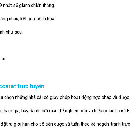
 nhất sẽ giành chiến thắng.
ằng nhau, kết quả sẽ là hòa.
ính như sau:
bài
ccarat trực tuyến
lựa chọn những nhà cái có giấy phép hoạt động hợp pháp và được đ
i tham gia, hãy dành thời gian để nghiên cứu và hiểu rõ luật chơi B
 đặt ra giới hạn cho số tiền cược và tuân theo kế hoạch, tránh trư