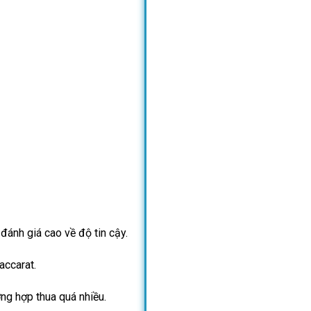
ánh giá cao về độ tin cậy.
accarat.
ờng hợp thua quá nhiều.