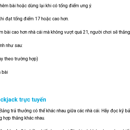
hêm bài hoặc dừng lại khi có tổng điểm ưng ý.
 khi đạt tổng điểm 17 hoặc cao hơn.
m bài cao hơn nhà cái mà không vượt quá 21, người chơi sẽ thắng
ính như sau:
ùy theo trường hợp)
á bài
ckjack trực tuyến
 Bảng trả thưởng có thể khác nhau giữa các nhà cái. Hãy đọc kỹ bả
ng hợp thắng khác nhau.